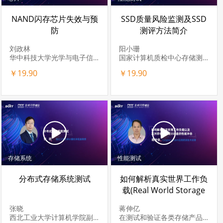
NAND闪存芯片失效与预
SSD质量风险监测及SSD
防
测评方法简介
刘政林
阳小珊
华中科技大学光学与电子信息学院教授
国家计算机质检中心存储测评实验室 主任，高级工程师
￥19.90
￥19.90
存储系统
性能测试
分布式存储系统测试
如何解析真实世界工作负
载(Real World Storage
Workloads)&对存储系统
张晓
蒋伸亿
或SSD盘的性能冲击
西北工业大学计算机学院副教授，CCF信息存储专委会常务委员，研究方向包括存储系统设计与优化，海量存储系统测试与仿真，大数据存储与管理。发表论文100余篇，授权发明专利5项。
在测试和验证各类存储产品，如DAS，SAN，NAS，JBOD，SSD，LUN和OS认可的Logical Storage等方面拥有10年以上的经验。作为技术支持经理，他经历了各种存储接口协议之间的存储性能测试和验证，积累了相当丰富且直实的存储技术经验。