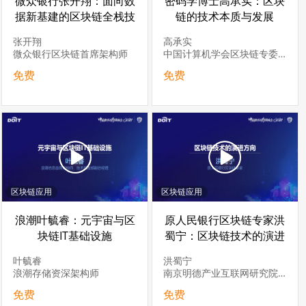
微众银行张开翔：面向数
密码学博士高承实：区块
据新基建的区块链全栈技
链的技术本质与发展
术体系建设实践
张开翔
高承实
微众银行区块链首席架构师
中国计算机学会区块链专委会委员密码学博士
免费
免费
区块链应用
区块链应用
浪潮叶毓睿：元宇宙与区
原人民银行区块链专家洪
块链IT基础设施
蜀宁：区块链技术的演进
方向
叶毓睿
洪蜀宁
浪潮存储资深架构师
南京明德产业互联网研究院副院长，南京大学商学院校外导师
免费
免费