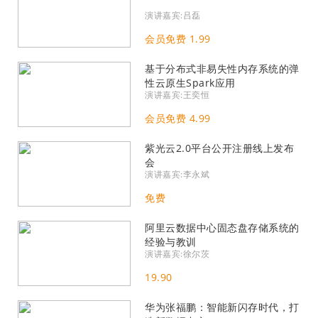
演讲嘉宾:吕磊
会员免费 1.99
基于分布式非易失性内存系统的弹
性云原生Spark应用
演讲嘉宾:王奕恒
会员免费 4.99
紫光云2.0平台公开注册线上发布
会
演讲嘉宾:李永斌
免费
阿里云数据中心固态盘存储系统的
经验与教训
演讲嘉宾:徐尔茨
19.90
华为张福鹏：智能新闪存时代，打