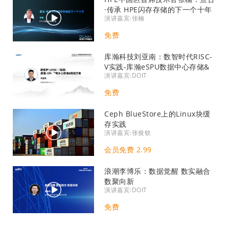
·传承 HPE闪存存储的下一个十年
演讲嘉宾:张楠
免费
库瀚科技刘亚南：数智时代RISC-
V实践-库瀚eSPU数据中心存储&
演讲嘉宾:DOIT
网络方案
免费
Ceph BlueStore上的Linux块缓
存实践
演讲嘉宾:张俊钦
会员免费 2.99
浪潮李博乐：数据觉醒 数实融合
数聚向新
演讲嘉宾:DOIT
免费