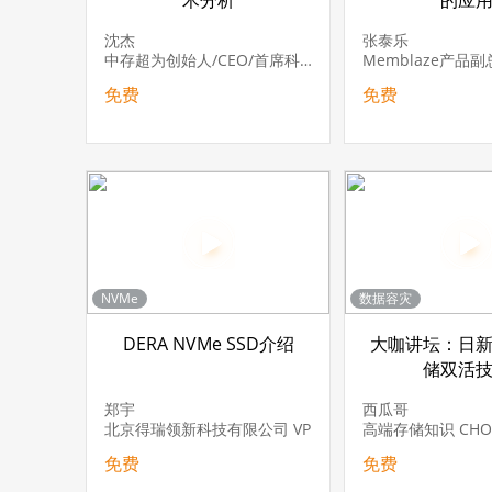
术分析
的应
沈杰
张泰乐
中存超为创始人/CEO/首席科学家
Memblaze产品
免费
免费
NVMe
数据容灾
DERA NVMe SSD介绍
大咖讲坛：日
储双活
郑宇
西瓜哥
北京得瑞领新科技有限公司 VP
高端存储知识 CH
免费
免费