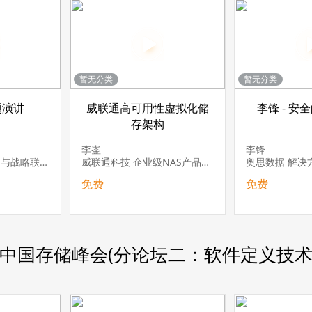
暂无分类
暂无分类
题演讲
威联通高可用性虚拟化储
李锋 - 安
存架构
李崟
李锋
Veeam 中国区渠道与战略联盟总监
威联通科技 企业级NAS产品经理部 技术总监
奥思数据 解决
免费
免费
17中国存储峰会(分论坛二：软件定义技术