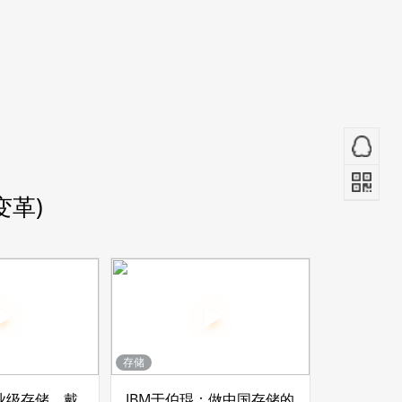
变革)
存储
业级存储，戴
IBM于伯琨：做中国存储的