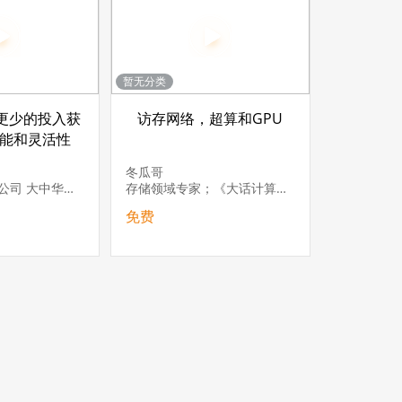
暂无分类
更少的投入获
访存网络，超算和GPU
能和灵活性
冬瓜哥
戴尔(中国)有限公司 大中华区存储解决方案专家
存储领域专家；《大话计算机》、《大话存储》系列图书作者；知名存储半导体公司架构师
免费