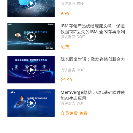
演讲嘉宾:陈骏
9.99
IBM存储产品线经理庞文峥：保证
数据“零”丢失的IBM 全闪存再添利
演讲嘉宾:DOIT
器
免费
院长圆桌对话：激发存储创新合力
演讲嘉宾:DOIT
29.90
MemVerge赵玥：CXL基础软件使
能AI生态应用
演讲嘉宾:DOIT
会员免费 免费