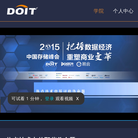
学院
个人中心
x
可试看
1 分钟
，
登录
观看视频