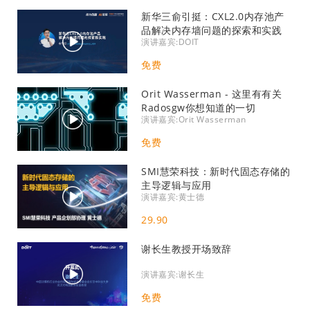
新华三俞引挺：CXL2.0内存池产
品解决内存墙问题的探索和实践
演讲嘉宾:DOIT
免费
Orit Wasserman - 这里有有关
Radosgw你想知道的一切
演讲嘉宾:Orit Wasserman
免费
SMI慧荣科技：新时代固态存储的
主导逻辑与应用
演讲嘉宾:黄士德
29.90
谢长生教授开场致辞
演讲嘉宾:谢长生
免费