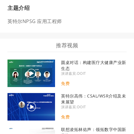
主题介绍
英特尔NPSG 应用工程师
推荐视频
圆桌对话：构建医疗大健康产业新
生态
演讲嘉宾:DOIT
免费
英特尔高伟：CSAL/WSR介绍及未
来展望
演讲嘉宾:DOIT
免费
联想凌拓林佑声：领拓数字中国新