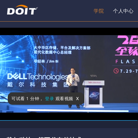
学院
个人中心
x
可试看
1 分钟
，
登录
观看视频