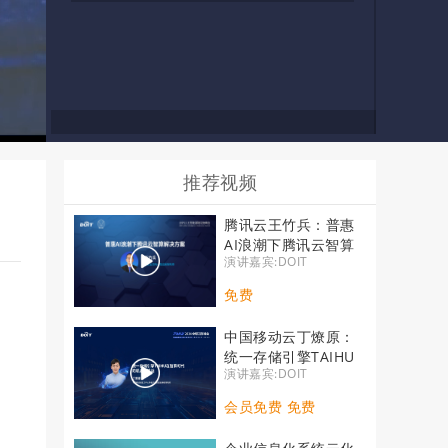
推荐视频
腾讯云王竹兵：普惠
AI浪潮下腾讯云智算
演讲嘉宾:DOIT
解决方案
免费
中国移动云丁燎原：
统一存储引擎TAIHU
演讲嘉宾:DOIT
在智算时代的机遇和
挑战
会员免费 免费