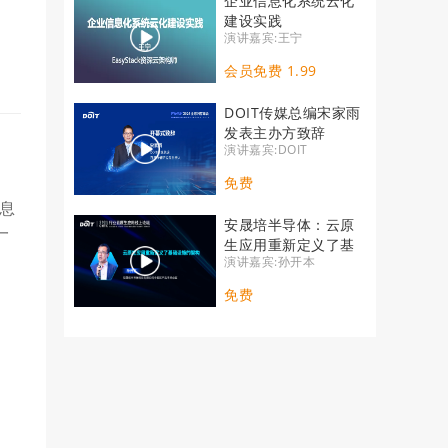
企业信息化系统云化
建设实践
演讲嘉宾:王宁
会员免费 1.99
DOIT传媒总编宋家雨
发表主办方致辞
演讲嘉宾:DOIT
免费
息
安晟培半导体：云原
一
生应用重新定义了基
演讲嘉宾:孙开本
础设施的架构
免费