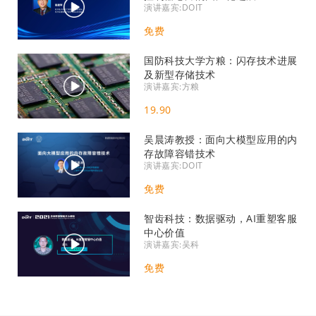
演讲嘉宾:DOIT
免费
国防科技大学方粮：闪存技术进展
及新型存储技术
演讲嘉宾:方粮
19.90
吴晨涛教授：面向大模型应用的内
存故障容错技术
演讲嘉宾:DOIT
免费
智齿科技：数据驱动，AI重塑客服
中心价值
演讲嘉宾:吴科
免费