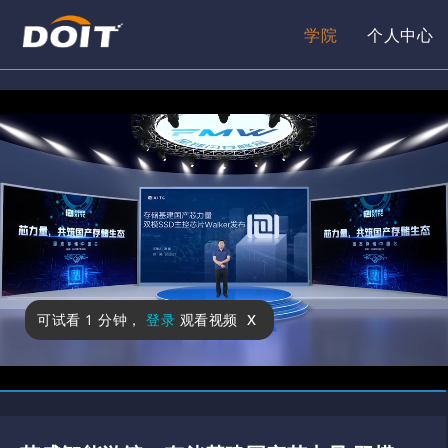
学院
个人中心
x
可试看
1 分钟
，
登录
观看视频