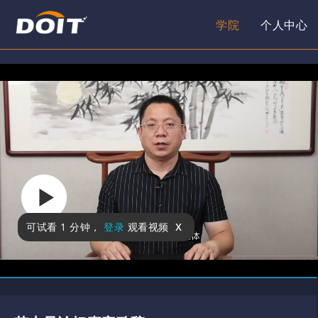
学院
个人中心
x
可试看
1 分钟
，
登录
观看视频