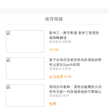
推荐视频
新华三：携手希捷 新华三智慧存
储策略解读
演讲嘉宾:武家春
19.90
基于分布式非易失性内存系统的弹
性云原生Spark应用
演讲嘉宾:王奕恒
会员免费 4.99
英特尔许春晔：英特尔傲腾持久内
存作为新一代存储系统的引擎核心
演讲嘉宾:DOIT
如何实现存储系统的可靠性、可扩
展性和高性能
免费