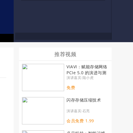
推荐视频
VIAVI：赋能存储网络
PCIe 5.0 的演进与测
演讲嘉宾:陆小虎
试
免费
闪存存储压缩技术
演讲嘉宾:石亮
会员免费 1.99