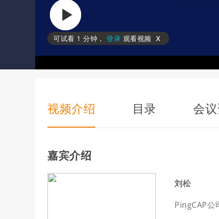
x
可试看
1 分钟
，
登录
观看视频
视频介绍
目录
会议
嘉宾介绍
刘松
PingCAP