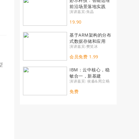
必示科技：智能运维
前沿场景落地实践
演讲嘉宾:朱晶
19.90
基于ARM架构的分布
式数据存储和应用
演讲嘉宾:樊笑冰
会员免费 1.99
型
IBM：云中核心，稳
。
敏合一，新基建
演讲嘉宾: 侯淼&周立旸
免费