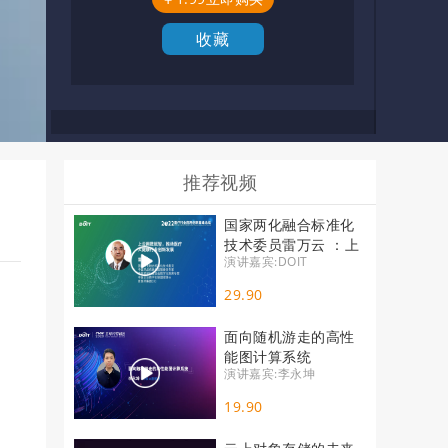
收藏
推荐视频
国家两化融合标准化
技术委员雷万云 ：上
演讲嘉宾:DOIT
云用数赋智，推动医
疗大健康行业创新发
29.90
展
面向随机游走的高性
能图计算系统
演讲嘉宾:李永坤
19.90