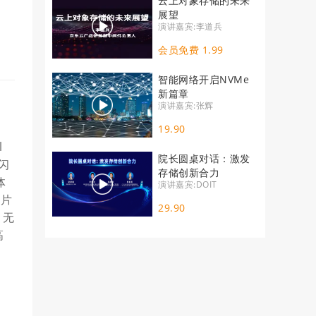
云上对象存储的未来
展望
演讲嘉宾:李道兵
会员免费 1.99
智能网络开启NVMe
新篇章
演讲嘉宾:张辉
19.90
l
院长圆桌对话：激发
把闪
存储创新合力
体
演讲嘉宾:DOIT
晶片
29.90
。无
高