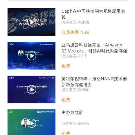
Ceph在中国移动的大规模应用实
践
演讲嘉宾:郭建楠
会员免费 4.99
亚马逊云科技连宗国：Amazon
S3 Vectors，引领AI时代对象存储
演讲嘉宾:DOIT
新趋势
免费
英特尔倪锦峰：推动NAND技术创
新释放存储潜力
演讲嘉宾:倪锦峰
免费
主办方致辞
演讲嘉宾:宋家雨
免费