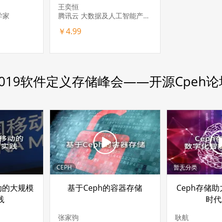
用
王奕恒
学家
腾讯云 大数据及人工智能产品中心研发架构师
￥4.99
2019软件定义存储峰会——开源Cpeh论
CEPH
暂无分类
动的大规模
基于Ceph的容器存储
Ceph存储
践
时代
张家驹
耿航