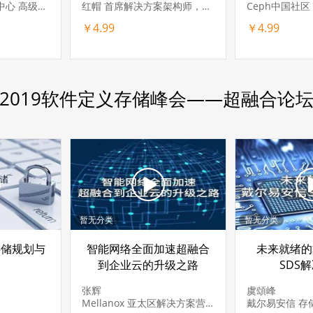
中国移动苏州研发中心 高级软件开发工程师
红帽 首席解决方案架构师，Ceph 社区成员
Ceph中国社区
￥4.99
￥4.99
2019软件定义存储峰会——超融合论
暂无分类
暂无分类
存储规划与
智能网络全面加速超融合
未来就绪的
到企业云的升级之路
SDS
张辉
虞頌峰
Mellanox 亚太区解决方案营销总监
戴尔易安信 存