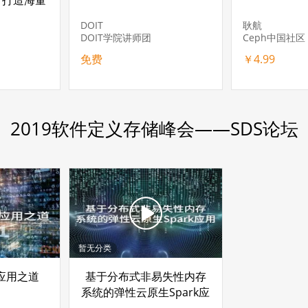
 打造海量
据底座
DOIT
耿航
DOIT学院讲师团
Ceph中国社区
免费
￥4.99
2019软件定义存储峰会——SDS论坛
暂无分类
应用之道
基于分布式非易失性内存
系统的弹性云原生Spark应