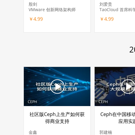
殷剑
刘爱贵
VMware 创新网络架构师
TaoCloud 首席科
￥4.99
￥4.99
CEPH
CEPH
社区版Ceph上生产如何获
Ceph在中国移
得商业支持
应用实
金鑫
郭建楠