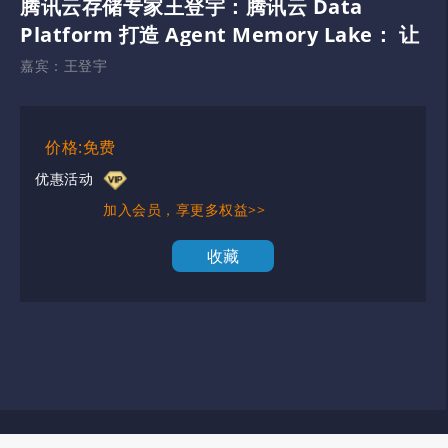
腾讯云存储专家王登宇：腾讯云 Data
Platform 打造 Agent Memory Lake： 让
智能体拥有长期记忆
嘉宾：
王登宇
价格:免费
优惠活动
加入会员，享更多权益>>
收藏