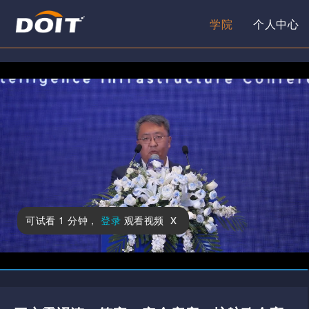
学院
个人中心
x
可试看
1 分钟
，
登录
观看视频