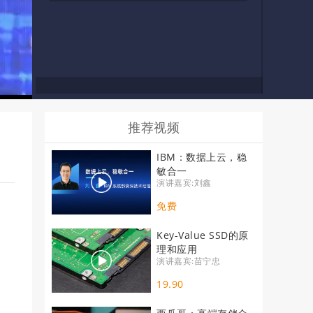
推荐视频
IBM：数据上云，稳
敏合一
演讲嘉宾:刘鑫
免费
Key-Value SSD的原
理和应用
演讲嘉宾:苗宁忠
19.90