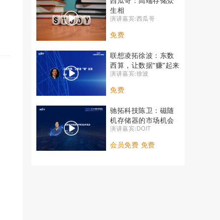
西瓜哥：高端存储众
生相
演讲嘉宾:西瓜哥
免费
联想凌拓徐波：东数
西算，让数据“赚”起来
演讲嘉宾:徐波
免费
驰拓科技陈卫：磁随
机存储器的市场机会
演讲嘉宾:DOIT
和挑战
会员免费 免费