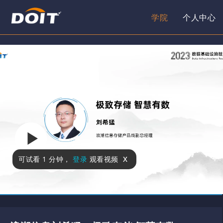
学院
个人中心
x
可试看
1 分钟
，
登录
观看视频