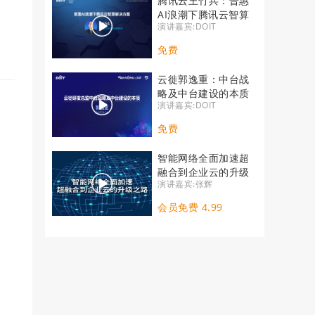
腾讯云王竹兵：普惠
AI浪潮下腾讯云智算
演讲嘉宾:DOIT
解决方案
免费
云徙郭逸重：中台战
略及中台建设的本质
演讲嘉宾:DOIT
免费
智能网络全面加速超
融合到企业云的升级
演讲嘉宾:张辉
之路
会员免费 4.99