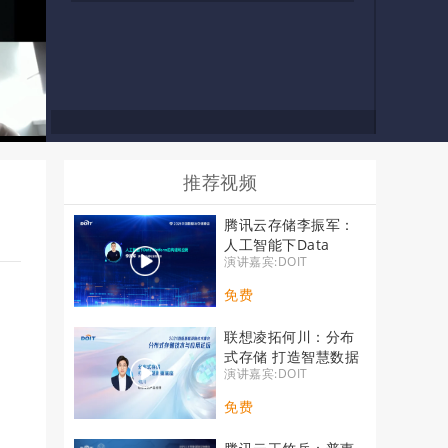
推荐视频
腾讯云存储李振军：
人工智能下Data
演讲嘉宾:DOIT
Platform的构建和应
用
免费
联想凌拓何川：分布
式存储 打造智慧数据
演讲嘉宾:DOIT
底座
免费