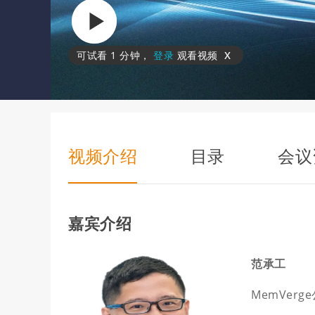
x
可试看
1 分钟
，
登录
观看视频
视频介绍
目录
会议
嘉宾介绍
范承工
MemVerg