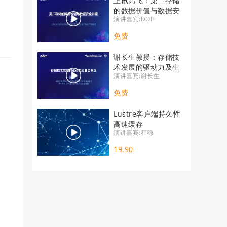
上讯高飞：第二存储
的数据价值与数据安
演讲嘉宾:DOIT
全并重
免费
谢长生教授：存储技
术发展的驱动力及生
演讲嘉宾:谢长生
态系统
免费
Lustre客户端持久性
高速缓存
演讲嘉宾:程稳
19.90