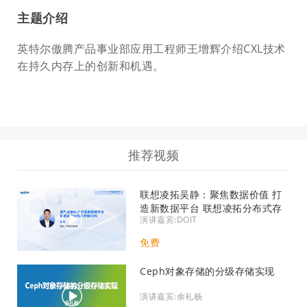
主题介绍
英特尔傲腾产品事业部应用工程师王增辉介绍CXL技术
在持久内存上的创新和机遇。
推荐视频
联想凌拓吴静：聚焦数据价值 打
造新数据平台 联想凌拓分布式存
演讲嘉宾:DOIT
储DXN
免费
Ceph对象存储的分级存储实现
演讲嘉宾:余礼杨