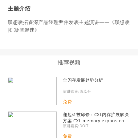
主题介绍
联想凌拓资深产品经理尹伟发表主题演讲——《联想凌
拓 凝智聚速》
推荐视频
全闪存发展趋势分析
演讲嘉宾:西瓜哥
免费
澜起科技邱铮：CXL内存扩展解决
方案 CXL memory expansion
演讲嘉宾:DOIT
solution
免费