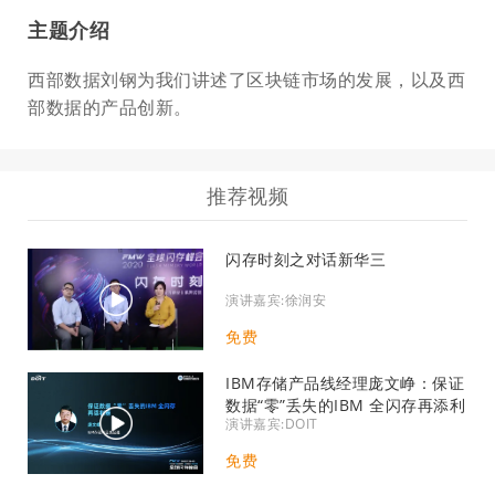
主题介绍
西部数据刘钢为我们讲述了区块链市场的发展，以及西
部数据的产品创新。
推荐视频
闪存时刻之对话新华三
演讲嘉宾:徐润安
免费
IBM存储产品线经理庞文峥：保证
数据“零”丢失的IBM 全闪存再添利
演讲嘉宾:DOIT
器
免费