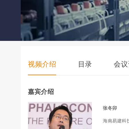
视频介绍
目录
会议
嘉宾介绍
张冬卯
海南易建科