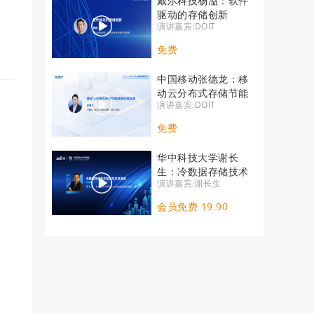
戴尔科技杨溢：软件
驱动的存储创新
演讲嘉宾:DOIT
免费
中国移动张德龙：移
动云分布式存储节能
演讲嘉宾:DOIT
减排应用实践
免费
华中科技大学谢长
生：冷数据存储技术
演讲嘉宾:谢长生
现状与未来发展
会员免费 19.90