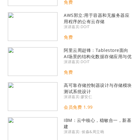
免费
AWS郭立:用于容器和无服务器应
用程序的公有云存储
演讲嘉宾:DOIT
免费
阿里云周赵锋：Tablestore面向
AI场景的结构化数据存储应用与优
演讲嘉宾:DOIT
化
免费
高可靠存储控制器设计与存储模块
测试系统设计
演讲嘉宾:廖安仁
会员免费 1.99
IBM：云中核心，稳敏合一，新基
建
演讲嘉宾: 侯淼&周立旸