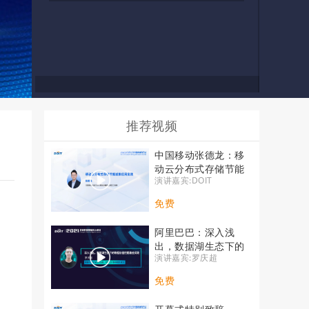
推荐视频
中国移动张德龙：移
动云分布式存储节能
演讲嘉宾:DOIT
减排应用实践
免费
阿里巴巴：深入浅
出，数据湖生态下的
演讲嘉宾:罗庆超
数据价值挖掘最佳实
践
免费