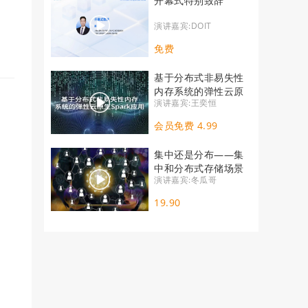
​开幕式特别致辞
演讲嘉宾:DOIT
免费
基于分布式非易失性
内存系统的弹性云原
演讲嘉宾:王奕恒
生Spark应用
会员免费 4.99
集中还是分布——集
中和分布式存储场景
演讲嘉宾:冬瓜哥
探讨
19.90