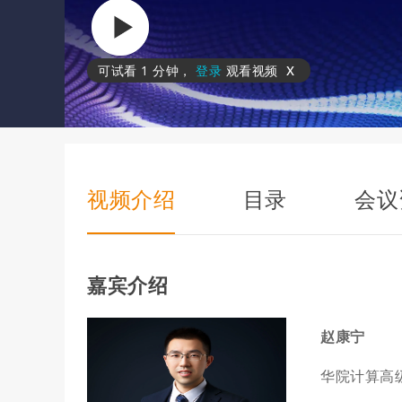
x
可试看
1 分钟
，
登录
观看视频
视频介绍
目录
会议
嘉宾介绍
赵康宁
华院计算高