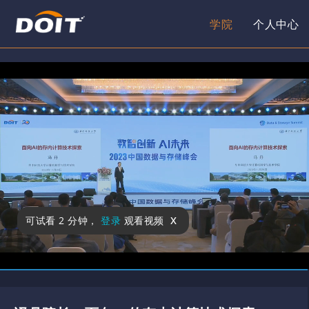
学院
个人中心
x
可试看
2 分钟
，
登录
观看视频