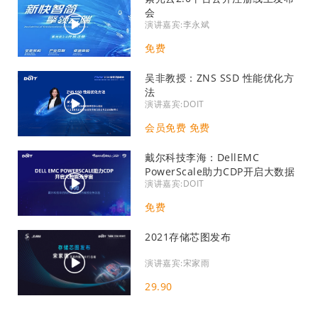
会
演讲嘉宾:李永斌
免费
吴非教授：ZNS SSD 性能优化方
法
演讲嘉宾:DOIT
会员免费 免费
戴尔科技李海：DellEMC
PowerScale助力CDP开启大数据
演讲嘉宾:DOIT
元宇宙
免费
2021存储芯图发布
演讲嘉宾:宋家雨
29.90