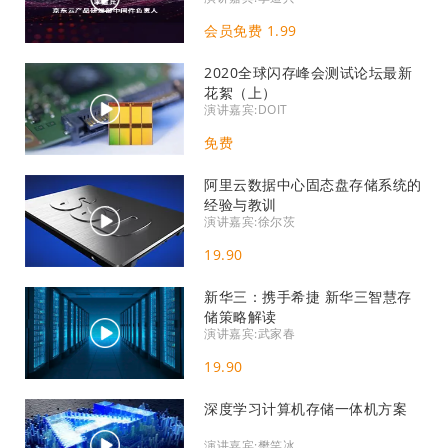
会员免费 1.99
2020全球闪存峰会测试论坛最新
花絮（上）​
演讲嘉宾:DOIT
免费
阿里云数据中心固态盘存储系统的
经验与教训
演讲嘉宾:徐尔茨
19.90
新华三：携手希捷 新华三智慧存
储策略解读
演讲嘉宾:武家春
19.90
深度学习计算机存储一体机方案
演讲嘉宾:樊笑冰