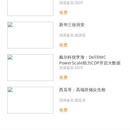
演讲嘉宾:DOIT
免费
新华三徐润安
演讲嘉宾:徐润安
免费
戴尔科技李海：DellEMC
PowerScale助力CDP开启大数据
演讲嘉宾:DOIT
元宇宙
免费
西瓜哥：高端存储众生相
演讲嘉宾:西瓜哥
免费