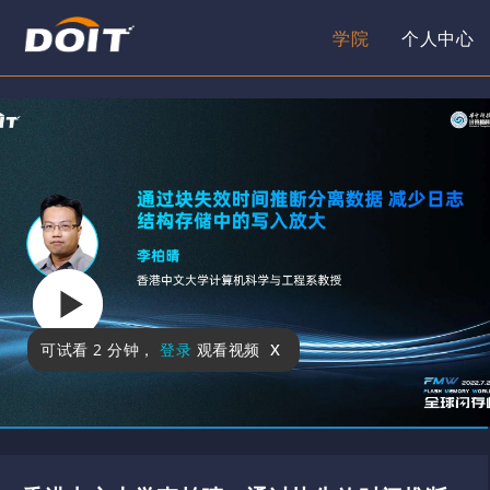
学院
个人中心
x
可试看
2 分钟
，
登录
观看视频