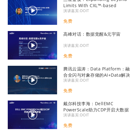
Limits With CXL™-based
演讲嘉宾:DOIT
Memory
免费
高峰对话：数据觉醒&元宇宙
演讲嘉宾:DOIT
免费
腾讯云温涛：Data Platform：融
合全闪与对象存储的AI+Data解决
演讲嘉宾:DOIT
之道
免费
戴尔科技李海：DellEMC
PowerScale助力CDP开启大数据
演讲嘉宾:DOIT
元宇宙
免费