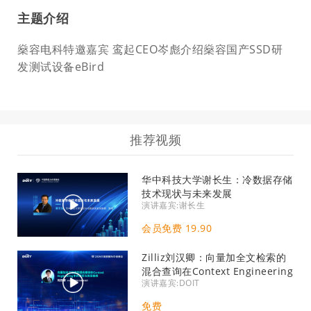
主题介绍
燊容电科特邀嘉宾 鸾起CEO岑彪介绍燊容国产SSD研
发测试设备eBird
推荐视频
华中科技大学谢长生：冷数据存储
技术现状与未来发展
演讲嘉宾:谢长生
会员免费 19.90
Zilliz刘汉卿：向量加全文检索的
混合查询在Context Engineering
演讲嘉宾:DOIT
中的调优与典型案例
免费