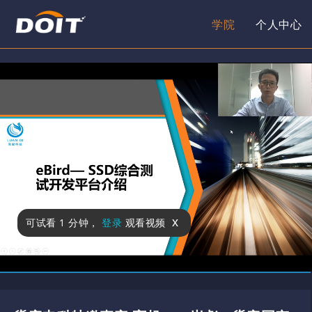
学院
个人中心
x
可试看
1 分钟
，
登录
观看视频