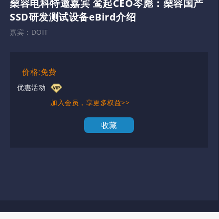
燊容电科特邀嘉宾 鸾起CEO岑彪：燊容国产
SSD研发测试设备eBird介绍
嘉宾：
DOIT
价格:免费
优惠活动
加入会员，享更多权益>>
收藏