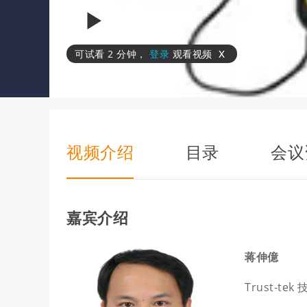
x
可试看
2 分钟
，
登录
观看视频
视频介绍
目录
会议
嘉宾介绍
蒋伸億
Trust-te