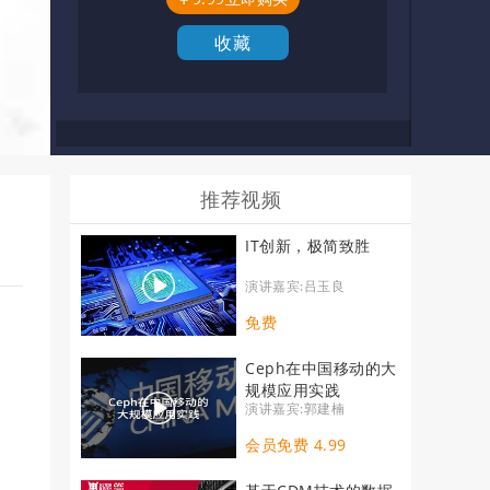
收藏
推荐视频
IT创新，极简致胜
演讲嘉宾:吕玉良
免费
Ceph在中国移动的大
规模应用实践
演讲嘉宾:郭建楠
会员免费 4.99