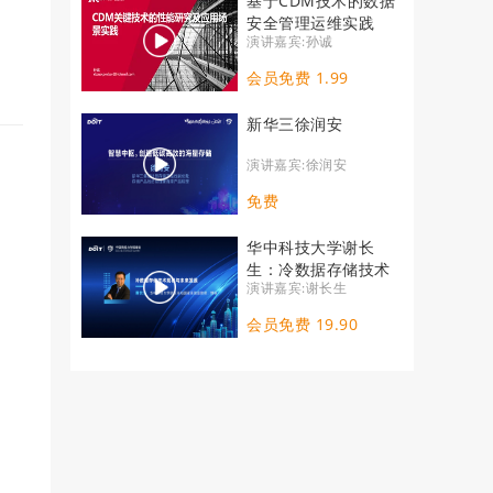
基于CDM技术的数据
安全管理运维实践
演讲嘉宾:孙诚
会员免费 1.99
新华三徐润安
演讲嘉宾:徐润安
免费
华中科技大学谢长
生：冷数据存储技术
演讲嘉宾:谢长生
现状与未来发展
会员免费 19.90