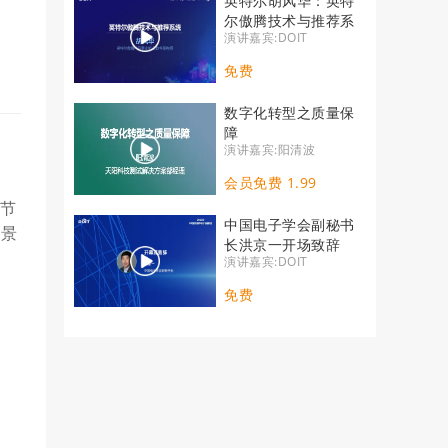
英特尔胡风华：英特
尔傲腾技术与推荐系
演讲嘉宾:DOIT
统
免费
数字化转型之质量保
障
演讲嘉宾:阳清波
会员免费 1.99
理节
中国电子学会副秘书
场景
长洪京一开场致辞
演讲嘉宾:DOIT
免费