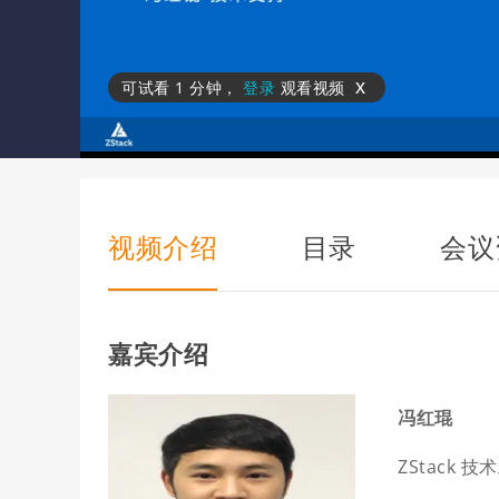
x
可试看
1 分钟
，
登录
观看视频
视频介绍
目录
会议
嘉宾介绍
冯红琨
ZStack 