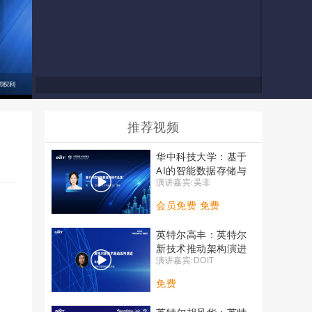
推荐视频
华中科技大学：基于
AI的智能数据存储与
演讲嘉宾:吴非
处理
会员免费 免费
英特尔高丰：英特尔
新技术推动架构演进
演讲嘉宾:DOIT
免费