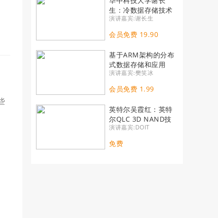
华中科技大学谢长
生：冷数据存储技术
演讲嘉宾:谢长生
现状与未来发展
会员免费 19.90
基于ARM架构的分布
式数据存储和应用
演讲嘉宾:樊笑冰
会员免费 1.99
些
英特尔吴霞红：英特
尔QLC 3D NAND技
演讲嘉宾:DOIT
术性能评估指南
免费