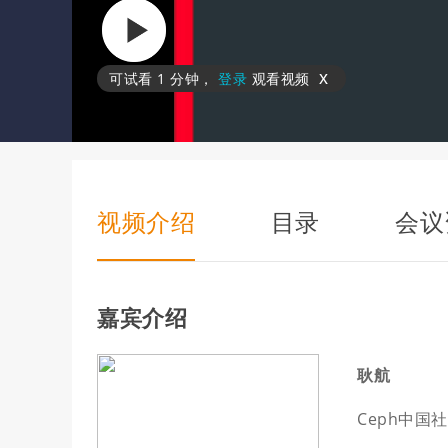
x
可试看
1 分钟
，
登录
观看视频
视频介绍
目录
会议
嘉宾介绍
耿航
Ceph中国