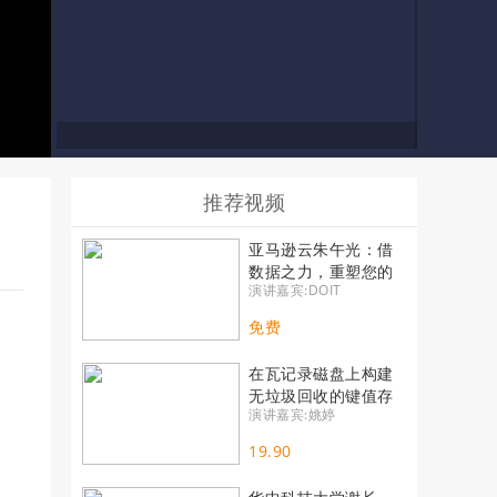
推荐视频
亚马逊云朱午光：借
数据之力，重塑您的
演讲嘉宾:DOIT
业务
免费
在瓦记录磁盘上构建
无垃圾回收的键值存
演讲嘉宾:姚婷
储系统
19.90