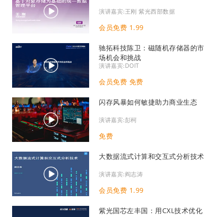
演讲嘉宾:王刚 紫光西部数据
会员免费 1.99
驰拓科技陈卫：磁随机存储器的市
场机会和挑战
演讲嘉宾:DOIT
会员免费 免费
闪存风暴如何敏捷助力商业生态
演讲嘉宾:彭柯
免费
大数据流式计算和交互式分析技术
演讲嘉宾:阎志涛
会员免费 1.99
紫光国芯左丰国：用CXL技术优化