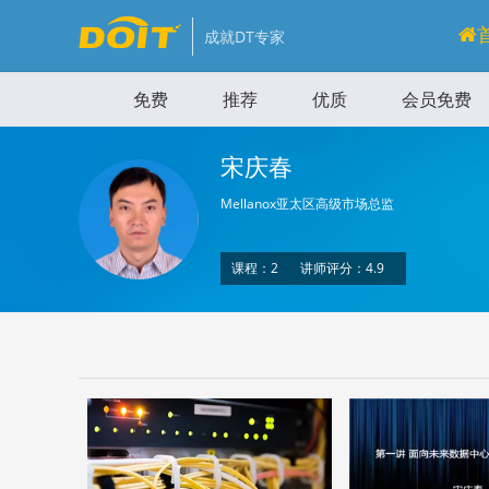
成就DT专家
免费
推荐
优质
会员免费
宋庆春
Mellanox亚太区高级市场总监
课程：2
讲师评分：4.9