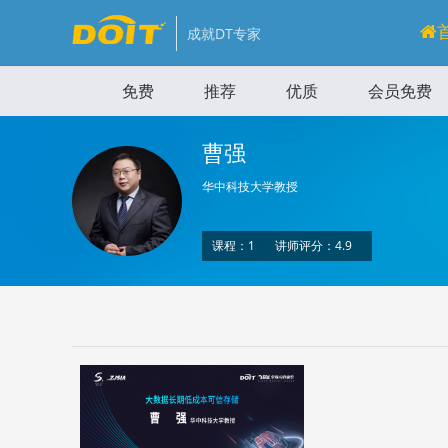
成就DT专家
免费
推荐
优质
会员免费
曹强
华中科技大学教授
课程：1
讲师评分：4.9